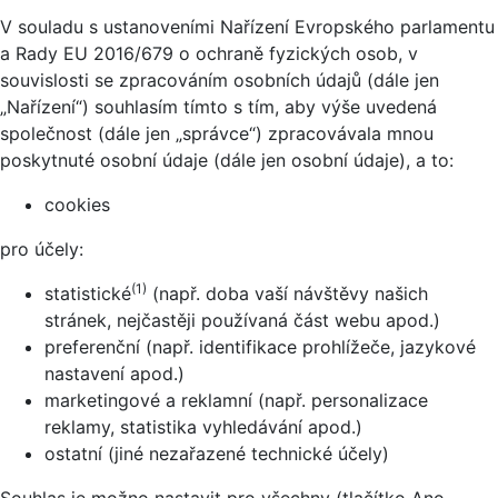
V souladu s ustanoveními Nařízení Evropského parlamentu
a Rady EU 2016/679 o ochraně fyzických osob, v
souvislosti se zpracováním osobních údajů (dále jen
„Nařízení“) souhlasím tímto s tím, aby výše uvedená
společnost (dále jen „správce“) zpracovávala mnou
poskytnuté osobní údaje (dále jen osobní údaje), a to:
cookies
pro účely:
(1)
statistické
(např. doba vaší návštěvy našich
stránek, nejčastěji používaná část webu apod.)
preferenční (např. identifikace prohlížeče, jazykové
nastavení apod.)
marketingové a reklamní (např. personalizace
reklamy, statistika vyhledávání apod.)
ostatní (jiné nezařazené technické účely)
Souhlas je možno nastavit pro všechny (tlačítko Ano,