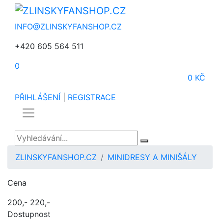
INFO@ZLINSKYFANSHOP.CZ
+420 605 564 511
0
0 KČ
PŘIHLÁŠENÍ
|
REGISTRACE
ZLINSKYFANSHOP.CZ
MINIDRESY A MINIŠÁLY
Cena
200,-
220,-
Dostupnost