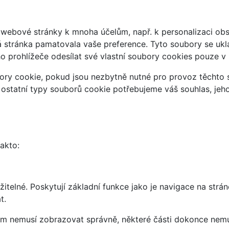
webové stránky k mnoha účelům, např. k personalizaci obsa
á stránka pamatovala vaše preference. Tyto soubory se uklá
 prohlížeče odesílat své vlastní soubory cookies pouze v
ry cookie, pokud jsou nezbytně nutné pro provoz těchto s
 ostatní typy souborů cookie potřebujeme váš souhlas, jeh
takto:
telné. Poskytují základní funkce jako je navigace na strán
t.
vám nemusí zobrazovat správně, některé části dokonce nemu