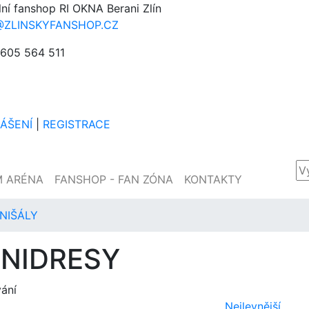
lní fanshop RI OKNA Berani Zlín
@ZLINSKYFANSHOP.CZ
605 564 511
LÁŠENÍ
|
REGISTRACE
M ARÉNA
FANSHOP - FAN ZÓNA
KONTAKTY
INIŠÁLY
INIDRESY
vání
Nejlevnější