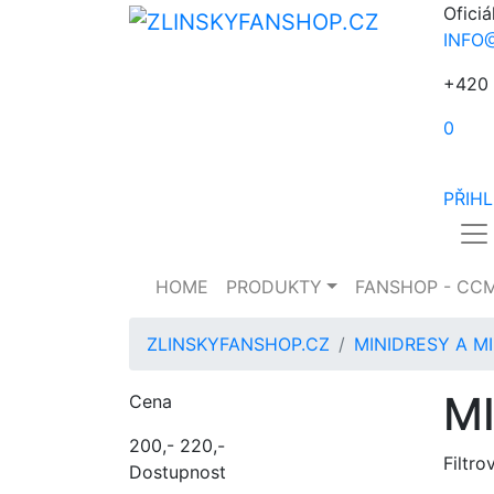
Oficiá
INFO
+420 
0
PŘIH
HOME
PRODUKTY
FANSHOP - CC
ZLINSKYFANSHOP.CZ
MINIDRESY A M
M
Cena
200,-
220,-
Filtro
Dostupnost