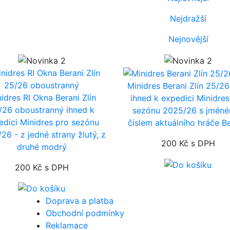
Nejdražší
Nejnovější
Minidres Berani Zlín 25/26
idres RI Okna Berani Zlín
ihned k expedici
Minidres
/26 oboustranný
ihned k
sezónu 2025/26 s jmén
edici
Minidres pro sezónu
číslem aktuálního hráče B
26 - z jedné strany žlutý, z
200 Kč
s DPH
druhé modrý
200 Kč
s DPH
Doprava a platba
Obchodní podmínky
Reklamace