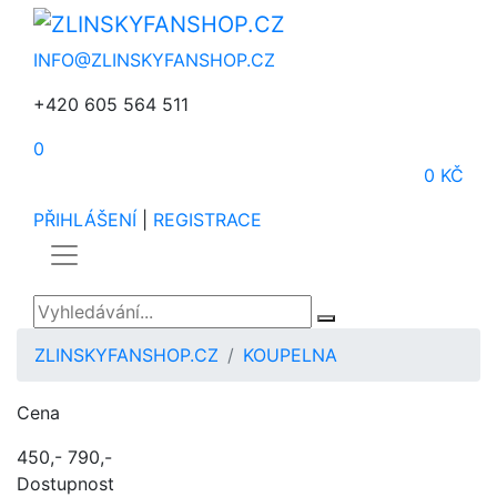
INFO@ZLINSKYFANSHOP.CZ
+420 605 564 511
0
0 KČ
PŘIHLÁŠENÍ
|
REGISTRACE
ZLINSKYFANSHOP.CZ
KOUPELNA
Cena
450,-
790,-
Dostupnost