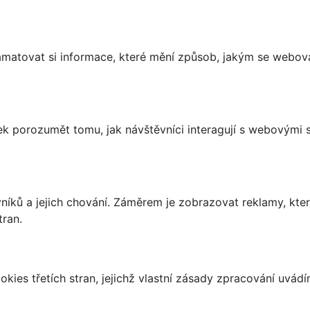
matovat si informace, které mění způsob, jakým se webov
 porozumět tomu, jak návštěvníci interagují s webovými st
íků a jejich chování. Záměrem je zobrazovat reklamy, které
tran.
kies třetích stran, jejichž vlastní zásady zpracování uvád