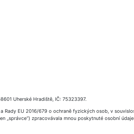
68601 Uherské Hradiště, IČ: 75323397.
a Rady EU 2016/679 o ochraně fyzických osob, v souvislost
jen „správce“) zpracovávala mnou poskytnuté osobní údaje (