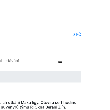
0 KČ
h utkání Maxa ligy. Otevírá se 1 hodinu
i suvenýrů týmu RI Okna Berani Zlín.