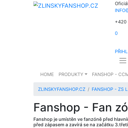
Oficiá
INFO
+420 
0
PŘIH
HOME
PRODUKTY
FANSHOP - CC
ZLINSKYFANSHOP.CZ
FANSHOP - ZS 
Fanshop - Fan z
Fanshop je umístěn ve fanzóně před hlavní
před zápasem a zavírá se na začátku 3.třeti