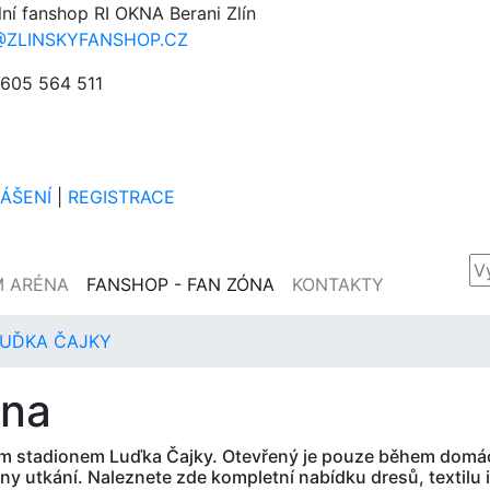
lní fanshop RI OKNA Berani Zlín
@ZLINSKYFANSHOP.CZ
605 564 511
LÁŠENÍ
|
REGISTRACE
M ARÉNA
FANSHOP - FAN ZÓNA
KONTAKTY
LUĎKA ČAJKY
óna
m stadionem Luďka Čajky. Otevřený je pouze během domácíc
ny utkání. Naleznete zde kompletní nabídku dresů, textilu 