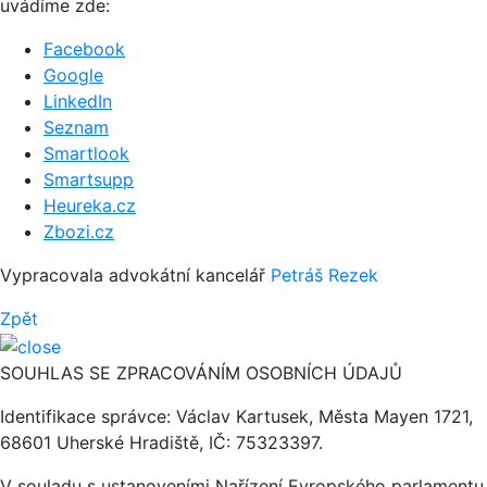
uvádíme zde:
Facebook
Google
LinkedIn
Seznam
Smartlook
Smartsupp
Heureka.cz
Zbozi.cz
Vypracovala advokátní kancelář
Petráš Rezek
Zpět
SOUHLAS SE ZPRACOVÁNÍM OSOBNÍCH ÚDAJŮ
Identifikace správce: Václav Kartusek, Města Mayen 1721,
68601 Uherské Hradiště, IČ: 75323397.
V souladu s ustanoveními Nařízení Evropského parlamentu