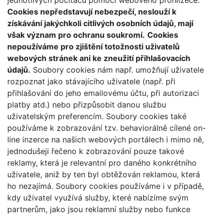
jednotlivých počítačů pomocí webového prohlížeče.
Cookies nepředstavují nebezpečí, neslouží k
získávání jakýchkoli citlivých osobních údajů, mají
však význam pro ochranu soukromí.
Cookies
nepoužíváme pro zjištění totožnosti uživatelů
webových stránek ani ke zneužití přihlašovacích
údajů.
Soubory cookies nám např. umožňují uživatele
rozpoznat jako stávajícího uživatele (např. při
přihlašování do jeho emailovému účtu, při autorizaci
platby atd.) nebo přizpůsobit danou službu
uživatelským preferencím. Soubory cookies také
používáme k zobrazování tzv. behaviorálně cílené on-
line inzerce na našich webových portálech i mimo ně,
jednodušeji řečeno k zobrazování pouze takové
reklamy, která je relevantní pro daného konkrétního
uživatele, aniž by ten byl obtěžován reklamou, která
ho nezajímá. Soubory cookies používáme i v případě,
kdy uživatel využívá služby, které nabízíme svým
partnerům, jako jsou reklamní služby nebo funkce