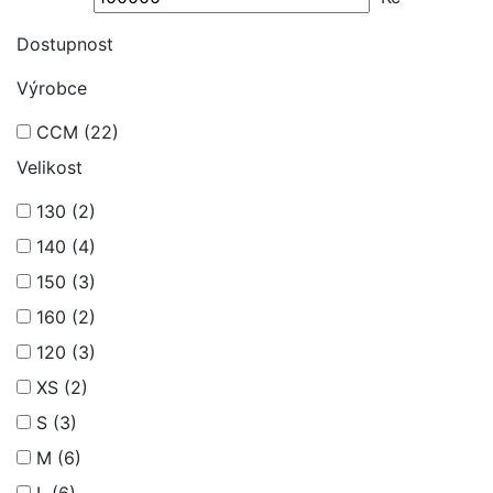
Dostupnost
Výrobce
CCM
(22)
Velikost
130
(2)
140
(4)
150
(3)
160
(2)
120
(3)
XS
(2)
S
(3)
M
(6)
L
(6)