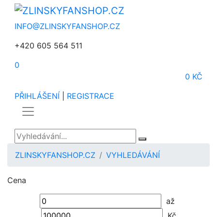
INFO@ZLINSKYFANSHOP.CZ
+420 605 564 511
0
0 KČ
PŘIHLÁŠENÍ
|
REGISTRACE
ZLINSKYFANSHOP.CZ
VYHLEDÁVÁNÍ
Cena
až
Kč