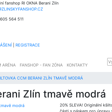
lní fanshop RI OKNA Berani Zlín
@ZLINSKYFANSHOP.CZ
605 564 511
LÁŠENÍ
|
REGISTRACE
M ARÉNA
FANSHOP - FAN ZÓNA
KONTAKTY
ILTOVKA CCM BERANI ZLÍN TMAVĚ MODRÁ
rani Zlín tmavě modrá
20% SLEVA! Originální kšil
části s páskem pro úpravu v