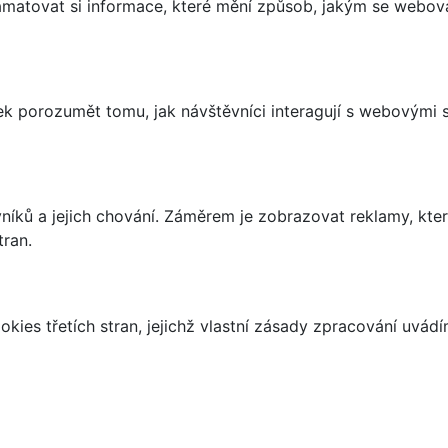
matovat si informace, které mění způsob, jakým se webov
 porozumět tomu, jak návštěvníci interagují s webovými st
íků a jejich chování. Záměrem je zobrazovat reklamy, které
tran.
kies třetích stran, jejichž vlastní zásady zpracování uvád