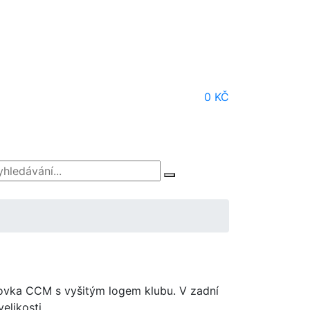
0 KČ
tovka CCM s vyšitým logem klubu. V zadní
elikosti