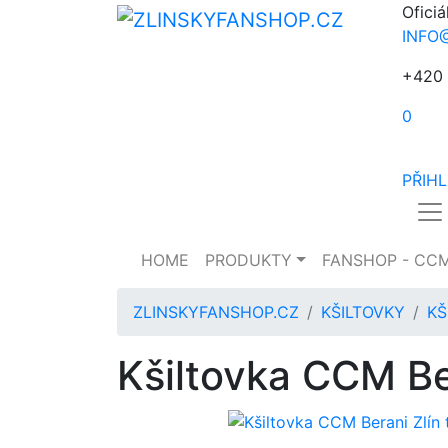
Oficiá
INFO
+420 
0
PŘIH
HOME
PRODUKTY
FANSHOP - CC
ZLINSKYFANSHOP.CZ
KŠILTOVKY
KŠ
Kšiltovka CCM Be