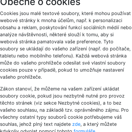
Obecně o cookies
Cookies jsou malé textové soubory, které mohou používat
webové stránky k mnoha účelům, např. k personalizaci
obsahu a reklam, poskytování funkcí sociálních médií nebo
analýze návštěvnosti, některé slouží k tomu, aby si
webová stránka pamatovala vaše preference. Tyto
soubory se ukládají do vašeho zařízení (např. do počítače,
tabletu nebo mobilního telefonu). Každá webová stránka
může do vašeho prohlížeče odesílat své vlastní soubory
cookies pouze v případě, pokud to umožňuje nastavení
vašeho prohlížeče.
Zákon stanoví, že můžeme na vašem zařízení ukládat
soubory cookie, pokud jsou nezbytně nutné pro provoz
těchto stránek (viz sekce Nezbytné cookies), a to bez
vašeho souhlasu, na základě tzv. oprávněného zájmu. Pro
všechny ostatní typy souborů cookie potřebujeme váš
souhlas, jehož plný text najdete
zde
, a který můžete
kdykoliv odvolat pomocí tohoto
formuláře
.