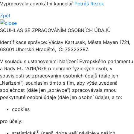
Vypracovala advokátní kancelář
Petráš Rezek
Zpět
SOUHLAS SE ZPRACOVÁNÍM OSOBNÍCH ÚDAJŮ
Identifikace správce: Václav Kartusek, Města Mayen 1721,
68601 Uherské Hradiště, IČ: 75323397.
V souladu s ustanoveními Nařízení Evropského parlamentu
a Rady EU 2016/679 o ochraně fyzických osob, v
souvislosti se zpracováním osobních údajů (dále jen
„Nařízení“) souhlasím tímto s tím, aby výše uvedená
společnost (dále jen „správce“) zpracovávala mnou
poskytnuté osobní údaje (dále jen osobní údaje), a to:
cookies
pro účely:
(1)
statistické
(např. doba vaší návštěvy našich