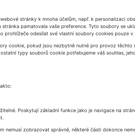
webové stránky k mnoha účelům, např. k personalizaci obsa
á stránka pamatovala vaše preference. Tyto soubory se uklá
 prohlížeče odesílat své vlastní soubory cookies pouze v
ry cookie, pokud jsou nezbytně nutné pro provoz těchto s
 ostatní typy souborů cookie potřebujeme váš souhlas, jeh
takto:
telné. Poskytují základní funkce jako je navigace na strán
t.
vám nemusí zobrazovat správně, některé části dokonce nemu