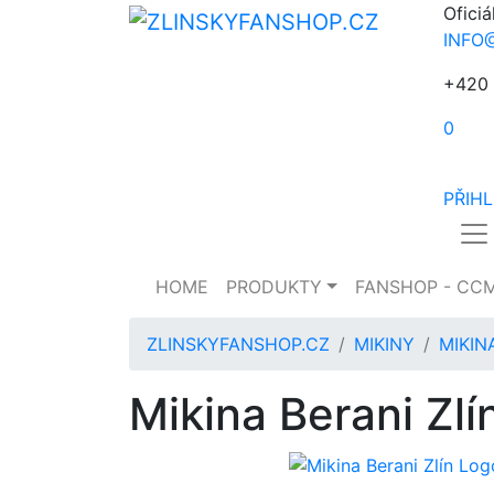
Oficiá
INFO
+420 
0
PŘIH
HOME
PRODUKTY
FANSHOP - CC
ZLINSKYFANSHOP.CZ
MIKINY
MIKIN
Mikina Berani Zl