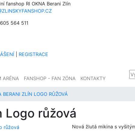
lní fanshop RI OKNA Berani Zlín
@ZLINSKYFANSHOP.CZ
605 564 511
LÁŠENÍ
|
REGISTRACE
M ARÉNA
FANSHOP - FAN ZÓNA
KONTAKTY
A BERANI ZLÍN LOGO RŮŽOVÁ
ín Logo růžová
Nová žlutá mikina s vyšitým