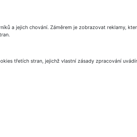
íků a jejich chování. Záměrem je zobrazovat reklamy, které
tran.
kies třetích stran, jejichž vlastní zásady zpracování uvád