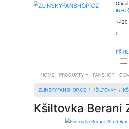
Oficiá
INFO
+420 
0
PŘIH
HOME
PRODUKTY
FANSHOP - CC
ZLINSKYFANSHOP.CZ
KŠILTOVKY
KŠ
Kšiltovka Berani