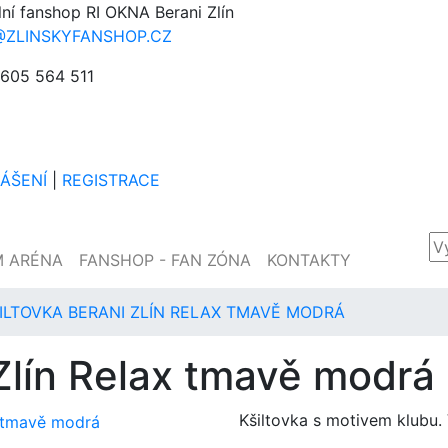
lní fanshop RI OKNA Berani Zlín
@ZLINSKYFANSHOP.CZ
605 564 511
LÁŠENÍ
|
REGISTRACE
M ARÉNA
FANSHOP - FAN ZÓNA
KONTAKTY
ILTOVKA BERANI ZLÍN RELAX TMAVĚ MODRÁ
 Zlín Relax tmavě modrá
Kšiltovka s motivem klubu. 