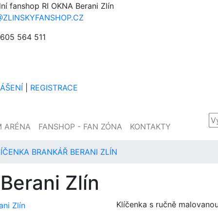
lní fanshop RI OKNA Berani Zlín
@ZLINSKYFANSHOP.CZ
605 564 511
LÁŠENÍ
|
REGISTRACE
M ARÉNA
FANSHOP - FAN ZÓNA
KONTAKTY
LÍČENKA BRANKÁŘ BERANI ZLÍN
Berani Zlín
Klíčenka s ručně malovano