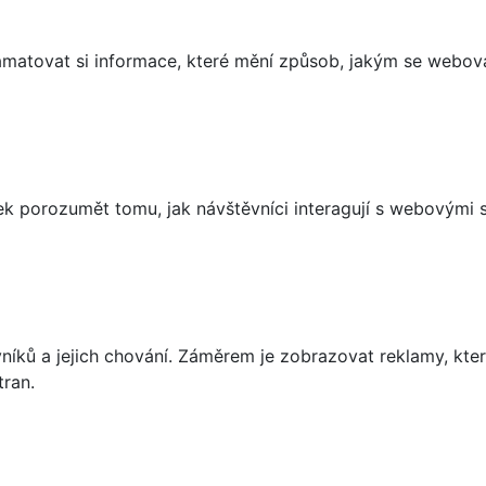
matovat si informace, které mění způsob, jakým se webov
 porozumět tomu, jak návštěvníci interagují s webovými st
íků a jejich chování. Záměrem je zobrazovat reklamy, které
tran.