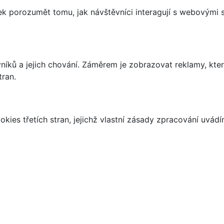
 porozumět tomu, jak návštěvníci interagují s webovými st
íků a jejich chování. Záměrem je zobrazovat reklamy, které
tran.
kies třetích stran, jejichž vlastní zásady zpracování uvád