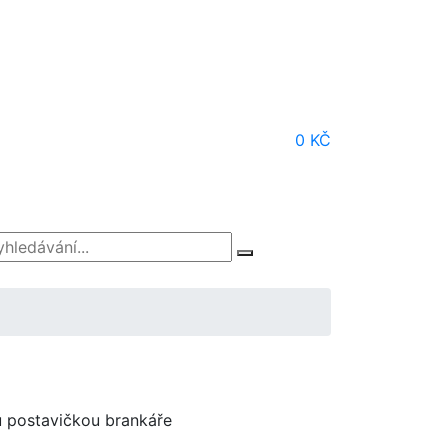
0 KČ
u postavičkou brankáře