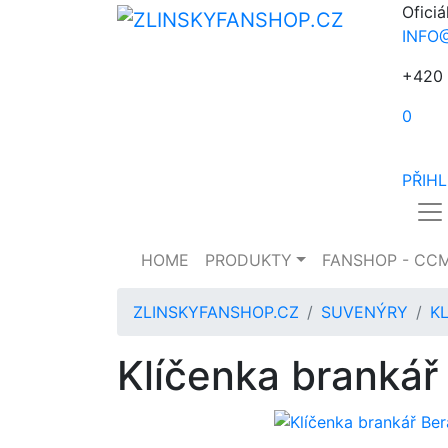
Oficiá
INFO
+420 
0
PŘIH
HOME
PRODUKTY
FANSHOP - CC
ZLINSKYFANSHOP.CZ
SUVENÝRY
K
Klíčenka brankář 