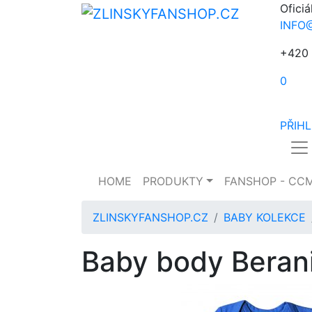
Oficiá
INFO
+420 
0
PŘIH
HOME
PRODUKTY
FANSHOP - CC
ZLINSKYFANSHOP.CZ
BABY KOLEKCE
Baby body Berani