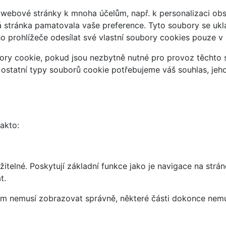
webové stránky k mnoha účelům, např. k personalizaci obsa
á stránka pamatovala vaše preference. Tyto soubory se uklá
 prohlížeče odesílat své vlastní soubory cookies pouze v
ry cookie, pokud jsou nezbytně nutné pro provoz těchto s
 ostatní typy souborů cookie potřebujeme váš souhlas, jeh
takto:
telné. Poskytují základní funkce jako je navigace na strán
t.
vám nemusí zobrazovat správně, některé části dokonce nemu