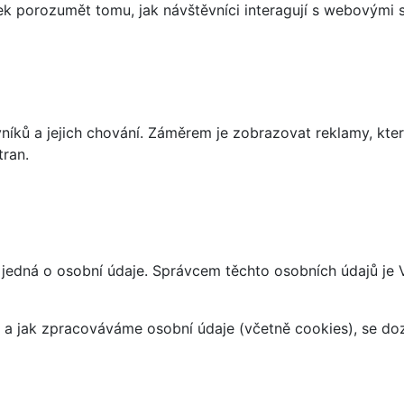
 porozumět tomu, jak návštěvníci interagují s webovými st
íků a jejich chování. Záměrem je zobrazovat reklamy, které
tran.
 jedná o osobní údaje. Správcem těchto osobních údajů je
at a jak zpracováváme osobní údaje (včetně cookies), se d