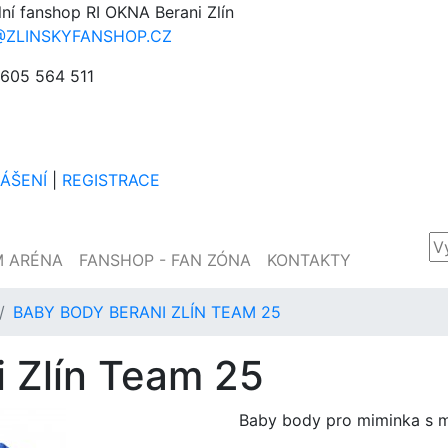
lní fanshop RI OKNA Berani Zlín
@ZLINSKYFANSHOP.CZ
605 564 511
LÁŠENÍ
|
REGISTRACE
M ARÉNA
FANSHOP - FAN ZÓNA
KONTAKTY
BABY BODY BERANI ZLÍN TEAM 25
 Zlín Team 25
Baby body pro miminka s 