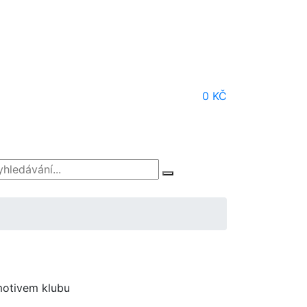
0 KČ
motivem klubu