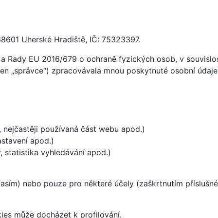
68601 Uherské Hradiště, IČ: 75323397.
a Rady EU 2016/679 o ochraně fyzických osob, v souvislost
jen „správce“) zpracovávala mnou poskytnuté osobní údaje (
, nejčastěji používaná část webu apod.)
astavení apod.)
 statistika vyhledávání apod.)
asím) nebo pouze pro některé účely (zaškrtnutím příslušné 
ies může docházet k profilování.