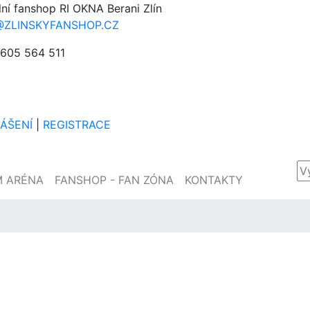
lní fanshop RI OKNA Berani Zlín
@ZLINSKYFANSHOP.CZ
605 564 511
LÁŠENÍ
|
REGISTRACE
M ARÉNA
FANSHOP - FAN ZÓNA
KONTAKTY