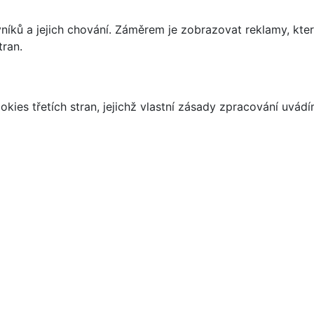
íků a jejich chování. Záměrem je zobrazovat reklamy, které
tran.
kies třetích stran, jejichž vlastní zásady zpracování uvád